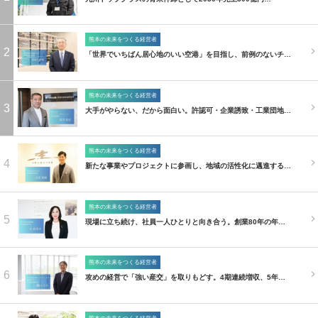
熊本の未来をつくる経営者
2
「世界でいちばん居心地のいい空港」を目指し、前例のないチ…
熊本の未来をつくる経営者
3
大手がやらない、だから面白い。許認可・企業誘致・工業団地…
熊本の未来をつくる経営者
4
新たな事業やプロジェクトに参画し、地域の活性化に邁進する…
熊本の未来をつくる経営者
5
現場に立ち続け、社員一人ひとりと向き合う。創業80年の年…
熊本の未来をつくる経営者
6
攻めの経営で「強い産交」を取りもどす。4期連続増収、5年…