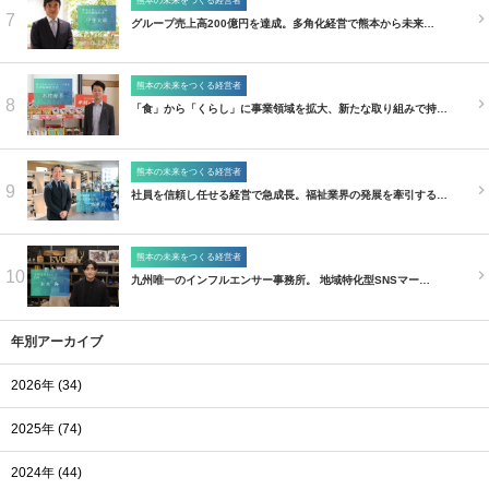
熊本の未来をつくる経営者
7
グループ売上高200億円を達成。多角化経営で熊本から未来…
熊本の未来をつくる経営者
8
「食」から「くらし」に事業領域を拡大、新たな取り組みで持…
熊本の未来をつくる経営者
9
社員を信頼し任せる経営で急成長。福祉業界の発展を牽引する…
熊本の未来をつくる経営者
10
九州唯一のインフルエンサー事務所。 地域特化型SNSマー…
年別アーカイブ
2026年 (34)
2025年 (74)
2024年 (44)