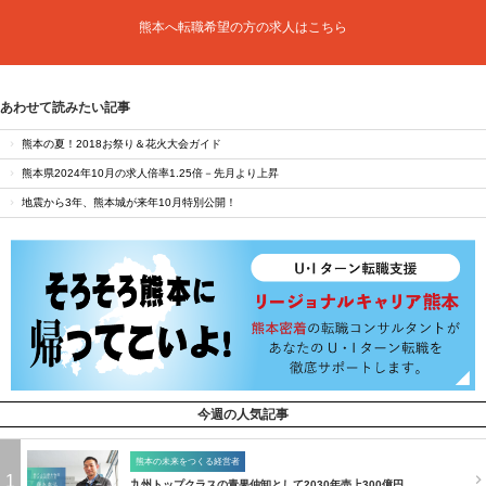
熊本へ転職希望の方の求人はこちら
あわせて読みたい記事
熊本の夏！2018お祭り＆花火大会ガイド
熊本県2024年10月の求人倍率1.25倍－先月より上昇
地震から3年、熊本城が来年10月特別公開！
今週の人気記事
熊本の未来をつくる経営者
1
九州トップクラスの青果仲卸として2030年売上300億円…