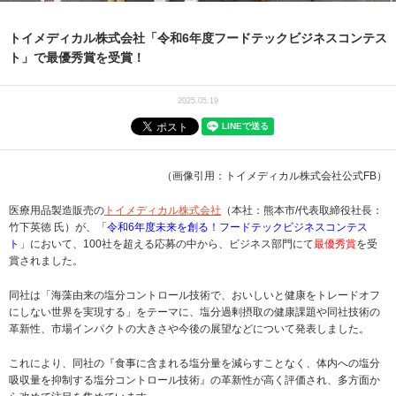
トイメディカル株式会社「令和6年度フードテックビジネスコンテス
ト」で最優秀賞を受賞！
2025.05.19
（画像引用：トイメディカル株式会社公式FB）
医療用品製造販売の
トイメディカル株式会社
（本社：熊本市/代表取締役社長：
竹下英徳 氏）が、「
令和6年度未来を創る！フードテックビジネスコンテス
ト
」において、100社を超える応募の中から、ビジネス部門にて
最優秀賞
を受
賞されました。
同社は「海藻由来の塩分コントロール技術で、おいしいと健康をトレードオフ
にしない世界を実現する」をテーマに、塩分過剰摂取の健康課題や同社技術の
革新性、市場インパクトの大きさや今後の展望などについて発表しました。
これにより、同社の『食事に含まれる塩分量を減らすことなく、体内への塩分
吸収量を抑制する塩分コントロール技術』の革新性が高く評価され、多方面か