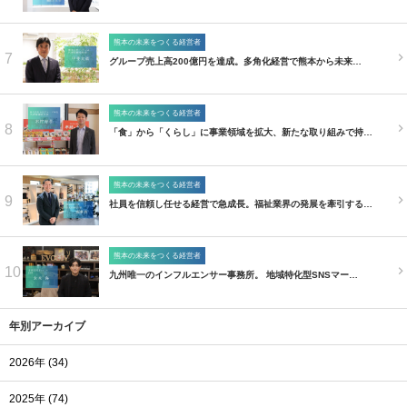
熊本の未来をつくる経営者
7
グループ売上高200億円を達成。多角化経営で熊本から未来…
熊本の未来をつくる経営者
8
「食」から「くらし」に事業領域を拡大、新たな取り組みで持…
熊本の未来をつくる経営者
9
社員を信頼し任せる経営で急成長。福祉業界の発展を牽引する…
熊本の未来をつくる経営者
10
九州唯一のインフルエンサー事務所。 地域特化型SNSマー…
年別アーカイブ
2026年 (34)
2025年 (74)