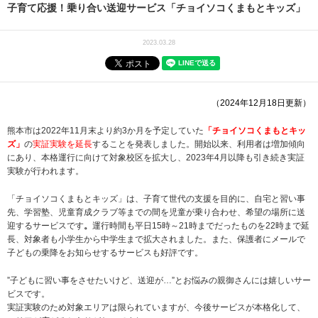
子育て応援！乗り合い送迎サービス「チョイソコくまもとキッズ」
2023.03.28
（2024年12月18日更新）
熊本市は2022年11月末より約3か月を予定していた
「チョイソコくまもとキッ
ズ」
の
実証実験を延長
することを発表しました。開始以来、利用者は増加傾向
にあり、本格運行に向けて対象校区を拡大し、2023年4月以降も引き続き実証
実験が行われます。
「チョイソコくまもとキッズ」は、子育て世代の支援を目的に、自宅と習い事
先、学習塾、児童育成クラブ等までの間を児童が乗り合わせ、希望の場所に送
迎するサービスです
。
運行時間も平日15時～21時までだったものを22時まで延
長、対象者も小学生から中学生まで拡大されました。また、保護者にメールで
子どもの乗降をお知らせするサービスも好評です。
”子どもに習い事をさせたいけど、送迎が…”とお悩みの親御さんには嬉しいサー
ビスです。
実証実験のため対象エリアは限られていますが、今後サービスが本格化して、