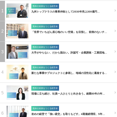
熊本の未来をつくる経営者
1
九州トップクラスの青果仲卸として2030年売上300億円…
熊本の未来をつくる経営者
2
「世界でいちばん居心地のいい空港」を目指し、前例のないチ…
熊本の未来をつくる経営者
3
大手がやらない、だから面白い。許認可・企業誘致・工業団地…
熊本の未来をつくる経営者
4
新たな事業やプロジェクトに参画し、地域の活性化に邁進する…
熊本の未来をつくる経営者
5
現場に立ち続け、社員一人ひとりと向き合う。創業80年の年…
熊本の未来をつくる経営者
6
攻めの経営で「強い産交」を取りもどす。4期連続増収、5年…