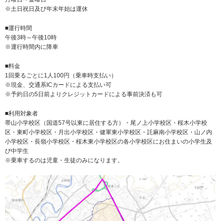
※土日祝日及び年末年始は運休
■運行時間
午後3時～午後10時
※運行時間内に降車
■料金
1回乗るごとに1人100円（乗車時支払い）
※現金、交通系ICカードによる支払い可
※予約日の5日前よりクレジットカードによる事前決済も可
■利用対象者
帯山小学校区（国道57号以東に居住する方）・尾ノ上小学校区・桜木小学校
区・東町小学校区・月出小学校区・健軍東小学校区・託麻南小学校区・山ノ内
小学校区・長嶺小学校区・桜木東小学校区の各小学校区にお住まいの小学生及
び中学生
※乗車するのは児童・生徒のみになります。