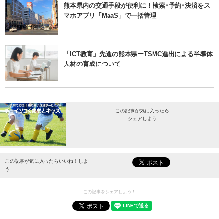
熊本県内の交通手段が便利に！検索･予約･決済をス
マホアプリ「MaaS」で一括管理
「ICT教育」先進の熊本県ーTSMC進出による半導体
人材の育成について
この記事が気に入ったら
シェアしよう
最新情報をお届けします。
この記事が気に入ったらいいね！しよ
う
この記事をシェアしよう！