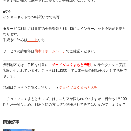
※お子様が確実に乗降されたかどうかを確認いただけます。
■受付
インターネットで24時間いつでも可
★サービス利用には事前の会員登録と利用時にはインターネット予約が必要と
なります。
手続き申込みは
こちら
から
サービスの詳細等は
熊本市ホームページ
でご確認ください。
天明地区では、住民を対象に
「チョイソコくまもと天明」
の乗合タクシー実証
実験が行われています。こちらは1日300円で日常生活の移動手段として活用で
きます。
詳細はこちらをご覧ください。 ▼
チョイソコくまもと天明
「チョイソコくまもとキッズ」は、エリアが限られていますが、料金も1回100
円とお手頃なため、利用区間の方はぜひ利用されてみてはいかがでしょうか？
関連記事