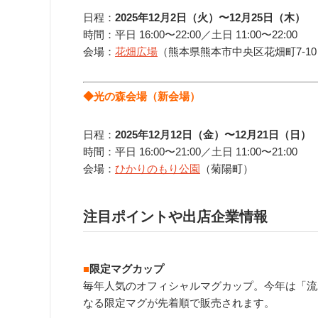
日程：
2025年12月2日（火）〜12月25日（木）
時間：平日
16:00〜22:0
0／土日
11:00〜22:0
0
会場：
花畑広場
（
熊本県熊本市中央区花畑
町7-1
◆光の森会場（新会場）
日程：
2025
年12月12日（金）〜12月21日（日）
時間：平日
16:00〜21:0
0／土日
11:00〜21:0
0
会場：
ひかりのもり公園
（菊陽町）
注目ポイントや出店企業情報
■
限定マグカップ
毎年人気のオフィシャルマグカップ。今年は「流
なる限定マグが先着順で販売されます。