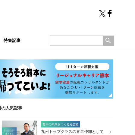
特集記事
週の人気記事
熊本の未来をつくる経営者
九州トップクラスの青果仲卸として