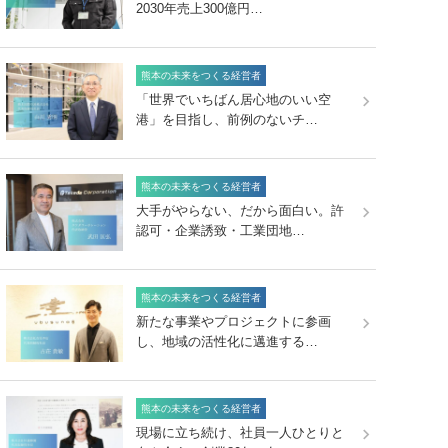
2030年売上300億円…
熊本の未来をつくる経営者
「世界でいちばん居心地のいい空
港」を目指し、前例のないチ…
熊本の未来をつくる経営者
大手がやらない、だから面白い。許
認可・企業誘致・工業団地…
熊本の未来をつくる経営者
新たな事業やプロジェクトに参画
し、地域の活性化に邁進する…
熊本の未来をつくる経営者
現場に立ち続け、社員一人ひとりと