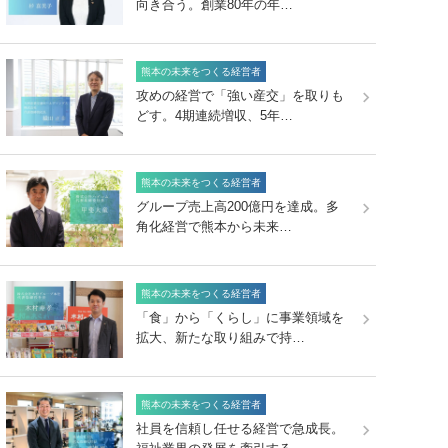
向き合う。創業80年の年…
熊本の未来をつくる経営者
攻めの経営で「強い産交」を取りも
どす。4期連続増収、5年…
熊本の未来をつくる経営者
グループ売上高200億円を達成。多
角化経営で熊本から未来…
熊本の未来をつくる経営者
「食」から「くらし」に事業領域を
拡大、新たな取り組みで持…
熊本の未来をつくる経営者
社員を信頼し任せる経営で急成長。