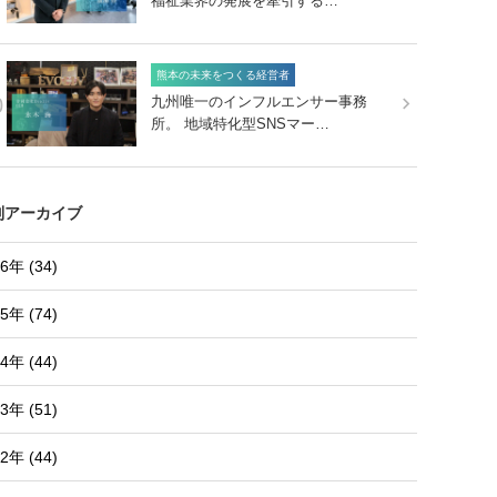
福祉業界の発展を牽引する…
熊本の未来をつくる経営者
0
九州唯一のインフルエンサー事務
所。 地域特化型SNSマー…
別アーカイブ
6年 (34)
5年 (74)
4年 (44)
3年 (51)
2年 (44)