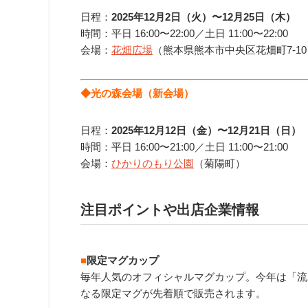
日程：
2025年12月2日（火）〜12月25日（木）
時間：平日
16:00〜22:0
0／土日
11:00〜22:0
0
会場：
花畑広場
（
熊本県熊本市中央区花畑
町7-1
◆光の森会場（新会場）
日程：
2025
年12月12日（金）〜12月21日（日）
時間：平日
16:00〜21:0
0／土日
11:00〜21:0
0
会場：
ひかりのもり公園
（菊陽町）
注目ポイントや出店企業情報
■
限定マグカップ
毎年人気のオフィシャルマグカップ。今年は「流
なる限定マグが先着順で販売されます。