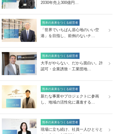
2030年売上300億円…
熊本の未来をつくる経営者
「世界でいちばん居心地のいい空
港」を目指し、前例のないチ…
熊本の未来をつくる経営者
大手がやらない、だから面白い。許
認可・企業誘致・工業団地…
熊本の未来をつくる経営者
新たな事業やプロジェクトに参画
し、地域の活性化に邁進する…
熊本の未来をつくる経営者
現場に立ち続け、社員一人ひとりと