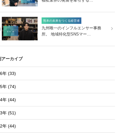
福祉業界の発展を牽引する…
熊本の未来をつくる経営者
0
九州唯一のインフルエンサー事務
所。 地域特化型SNSマー…
別アーカイブ
6年 (33)
5年 (74)
4年 (44)
3年 (51)
2年 (44)