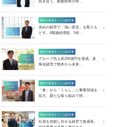
向き合う。創業80年の年…
熊本の未来をつくる経営者
攻めの経営で「強い産交」を取りも
どす。4期連続増収、5年…
熊本の未来をつくる経営者
グループ売上高200億円を達成。多
角化経営で熊本から未来…
熊本の未来をつくる経営者
「食」から「くらし」に事業領域を
拡大、新たな取り組みで持…
熊本の未来をつくる経営者
社員を信頼し任せる経営で急成長。