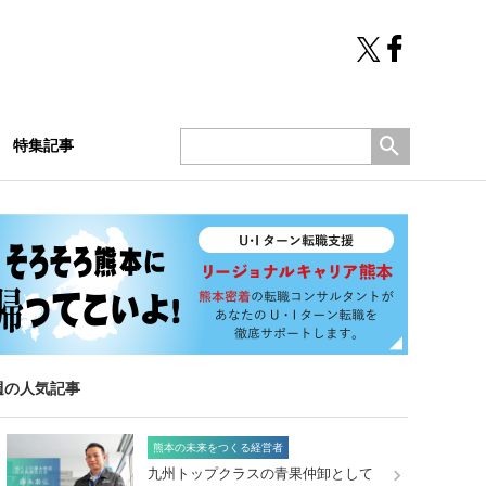
特集記事
週の人気記事
熊本の未来をつくる経営者
九州トップクラスの青果仲卸として