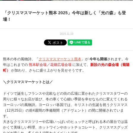
「クリスマスマーケット熊本 2025」今年は新しく「光の森」も登
場！
2025.11.19
熊本の冬の風物詩、「
クリスマスマーケット熊本
」が
今年も開催
されます。今
年はこれまでの
熊本駅会場／花畑広場会場
に加えて、
新設の光の森会場（菊陽
町）
が加わり、さらに盛り上がりを見せそうです。
＼クリスマスマーケットとは／
ドイツで誕生しフランスや北欧などの街の広場に置かれたクリスマスタワーの
周りに様々なお店が並び、冬の寒くて心細い季節を幸せなものに変えてくれる
ヨーロッパの風物詩。ヨーロッパ各国では、キリストの生誕を祝うクリスマス
（12月25日）の前4週間の準備期間（アドヴェント）の間に開催されていま
す。
大きなクリスマスツリーや広場いっぱいのヒュッテと呼ばれる木の屋台では温
かくて美味しい料理、ホットワインやホットチョコレート、クリスマスグッズ