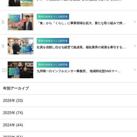
熊本の未来をつくる経営者
8
「食」から「くらし」に事業領域を拡大、新たな取り組みで持…
熊本の未来をつくる経営者
9
社員を信頼し任せる経営で急成長。福祉業界の発展を牽引する…
熊本の未来をつくる経営者
10
九州唯一のインフルエンサー事務所。 地域特化型SNSマー…
年別アーカイブ
2026年 (33)
2025年 (74)
2024年 (44)