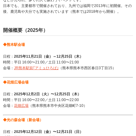
などが売られ、多くの人で賑わうイベントです。
日本でも、主要都市で開催されており、九州では福岡で2013年に初開催。その
後、鹿児島や大分でも実施されています（熊本では2018年から開催）。
開催概要（2025年）
◆熊本駅会場
日程：
2025年11月21日（金）～12月25日（木）
時間：平日
16:00〜21:0
0／土日
11:00〜21:0
0
会場：
JR熊本駅前｢アミュひろば｣
（
熊本県熊本市西区春日3丁目
15）
◆花畑広場会場
日程：
2025年12月2日（火）〜12月25日（木）
時間：平日
16:00〜22:0
0／土日
11:00〜22:0
0
会場：
花畑広場
（
熊本県熊本市中央区花畑
町7-10）
◆光の森会場（新会場）
日程：
2025
年12月12日（金）〜12月21日（日）