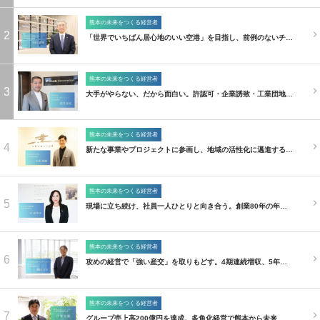
熊本の未来をつくる経営者
2
「世界でいちばん居心地のいい空港」を目指し、前例のないチ…
熊本の未来をつくる経営者
3
大手がやらない、だから面白い。許認可・企業誘致・工業団地…
熊本の未来をつくる経営者
4
新たな事業やプロジェクトに参画し、地域の活性化に邁進する…
熊本の未来をつくる経営者
5
現場に立ち続け、社員一人ひとりと向き合う。創業80年の年…
熊本の未来をつくる経営者
6
攻めの経営で「強い産交」を取りもどす。4期連続増収、5年…
熊本の未来をつくる経営者
7
グループ売上高200億円を達成。多角化経営で熊本から未来…