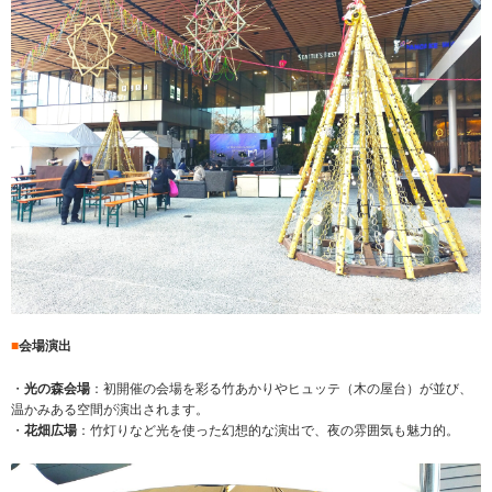
■
会場演出
・
光の森会場
：初開催の会場を彩る竹あかりやヒュッテ（木の屋台）が並び、
温かみある空間が演出されます。
・
花畑広場
：竹灯りなど光を使った幻想的な演出で、夜の雰囲気も魅力的。