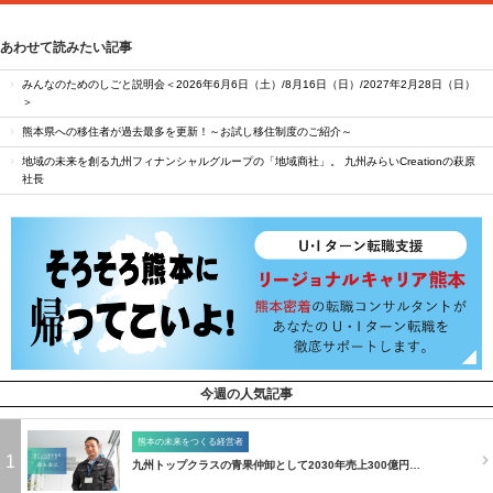
あわせて読みたい記事
みんなのためのしごと説明会＜2026年6月6日（土）/8月16日（日）/2027年2月28日（日）
＞
熊本県への移住者が過去最多を更新！～お試し移住制度のご紹介～
地域の未来を創る九州フィナンシャルグループの「地域商社」。 九州みらいCreationの萩原
社長
今週の人気記事
熊本の未来をつくる経営者
1
九州トップクラスの青果仲卸として2030年売上300億円…