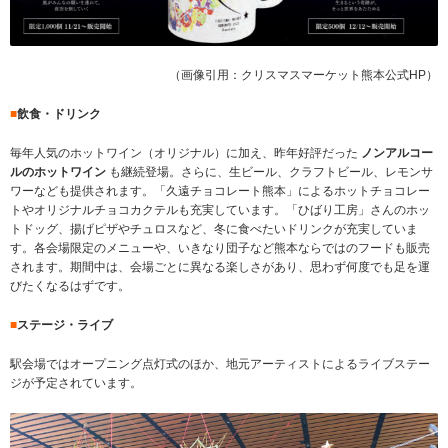
（画像引用：クリスマスマーケット熊本公式HP）
■
飲食・ドリンク
毎年人気のホットワイン（オリジナル）に加え、昨年好評だった
ノンアルコー
ルのホットワイン
も継続登場。さらに、生ビール、クラフトビール、レモンサ
ワーなども提供されます。「久遠チョコレート熊本」によるホットチョコレー
トやオリジナルチョコカクテルも充実しています。「ひばり工房」さんのホッ
トドッグ、揚げピザやチュロスなど、冬に食べたいドリンクが充実していま
す。各会場限定のメニューや、いきなり団子など熊本ならではのフードも販売
されます。期間中は、会場ごとに異なる楽しさがあり、思わず何度でも足を運
びたくなるはずです。
■
ステージ・ライブ
駅会場ではオープニング点灯式のほか、地元アーティストによるライブステー
ジが予定されています。