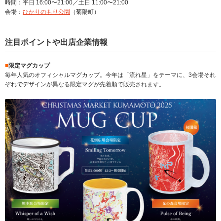
時間：平日
16:00〜21:0
0／土日
11:00〜21:0
0
会場：
ひかりのもり公園
（菊陽町）
注目ポイントや出店企業情報
■
限定マグカップ
毎年人気のオフィシャルマグカップ。今年は「流れ星」をテーマに、3会場それ
ぞれでデザインが異なる限定マグが先着順で販売されます。