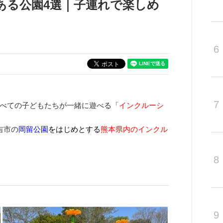
ある公園4選｜子連れで楽しめ
】
6
7
べての子どもたちが一緒に遊べる「
インクルーシ
吉市の
岡留公園
をはじめとする
熊本県内
の
インクル
8
9