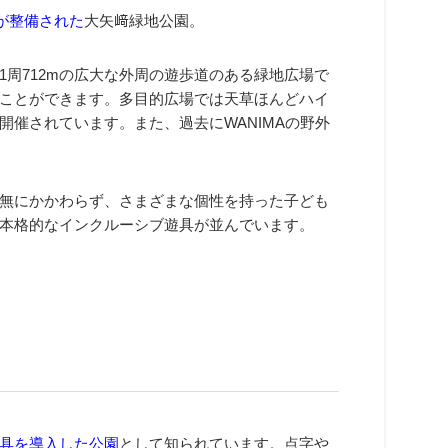
が整備された
大矢﨑緑地公園。
周712mの広大な外周の遊歩道のある緑地広場で
ことができます。多目的広場では天草ほんどハイ
催されています。また、過去にWANIMAの野外
無にかかわらず、さまざまな個性を持った子ども
本格的なインクルーシブ遊具が並んでいます。
具を導入した公園
として知られています。点字や