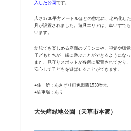
入した公園
です。
広さ1700平方メートルほどの敷地に、老朽化し
具が設置されました。遊具エリアは、車いすでも
います。
幼児でも楽しめる座面のブランコや、視覚や聴覚
子どもたちが一緒に遊ぶことができるようになっ
また、見守りスポットが各所に配置されており、
安心して子どもを遊ばせることができます。
●住 所：あさぎり町免田西1533番地
●駐車場：あり
大矢﨑緑地公園（天草市本渡）