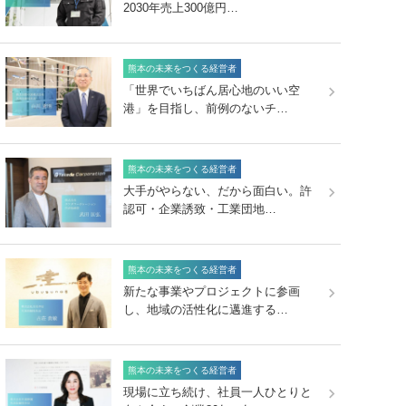
2030年売上300億円…
熊本の未来をつくる経営者
「世界でいちばん居心地のいい空
港」を目指し、前例のないチ…
熊本の未来をつくる経営者
大手がやらない、だから面白い。許
認可・企業誘致・工業団地…
熊本の未来をつくる経営者
新たな事業やプロジェクトに参画
し、地域の活性化に邁進する…
熊本の未来をつくる経営者
現場に立ち続け、社員一人ひとりと