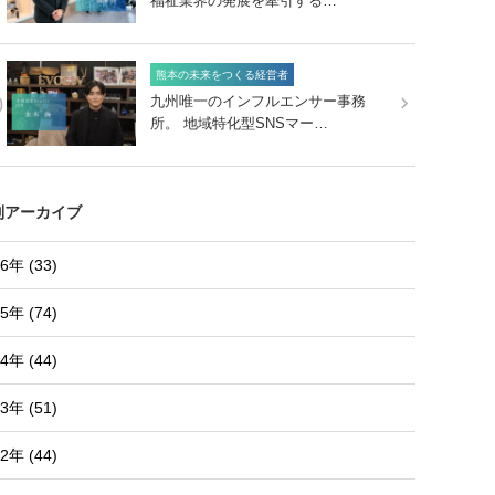
福祉業界の発展を牽引する…
熊本の未来をつくる経営者
0
九州唯一のインフルエンサー事務
所。 地域特化型SNSマー…
別アーカイブ
6年 (33)
5年 (74)
4年 (44)
3年 (51)
2年 (44)