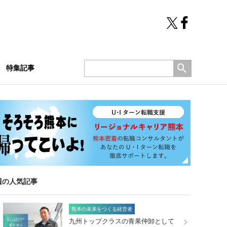
特集記事
週の人気記事
熊本の未来をつくる経営者
九州トップクラスの青果仲卸として