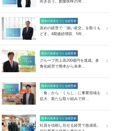
向き合う。創業80年の年…
熊本の未来をつくる経営者
攻めの経営で「強い産交」を取りも
どす。4期連続増収、5年…
熊本の未来をつくる経営者
グループ売上高200億円を達成。多
角化経営で熊本から未来…
熊本の未来をつくる経営者
「食」から「くらし」に事業領域を
拡大、新たな取り組みで持…
熊本の未来をつくる経営者
社員を信頼し任せる経営で急成長。