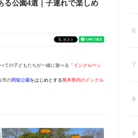
ある公園4選｜子連れで楽しめ
】
6
7
べての子どもたちが一緒に遊べる「
インクルーシ
吉市の
岡留公園
をはじめとする
熊本県内
の
インクル
8
9