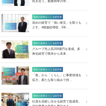
向き合う。創業80年の年…
熊本の未来をつくる経営者
攻めの経営で「強い産交」を取りも
どす。4期連続増収、5年…
熊本の未来をつくる経営者
グループ売上高200億円を達成。多
角化経営で熊本から未来…
熊本の未来をつくる経営者
「食」から「くらし」に事業領域を
拡大、新たな取り組みで持…
熊本の未来をつくる経営者
社員を信頼し任せる経営で急成長。