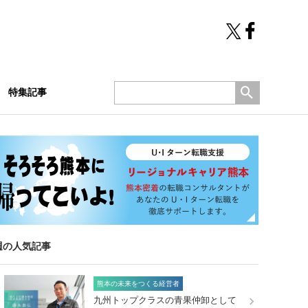
特集記事
週の人気記事
熊本の未来をつくる経営者
九州トップクラスの青果仲卸として