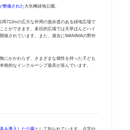
が整備された
大矢﨑緑地公園。
周712mの広大な外周の遊歩道のある緑地広場で
ことができます。多目的広場では天草ほんどハイ
催されています。また、過去にWANIMAの野外
無にかかわらず、さまざまな個性を持った子ども
本格的なインクルーシブ遊具が並んでいます。
具を導入した公園
として知られています。点字や