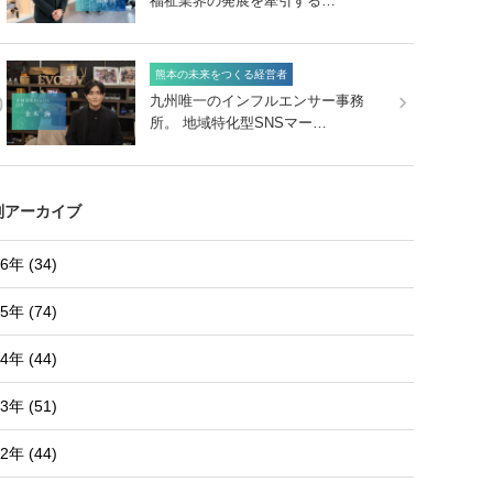
福祉業界の発展を牽引する…
熊本の未来をつくる経営者
0
九州唯一のインフルエンサー事務
所。 地域特化型SNSマー…
別アーカイブ
6年 (34)
5年 (74)
4年 (44)
3年 (51)
2年 (44)