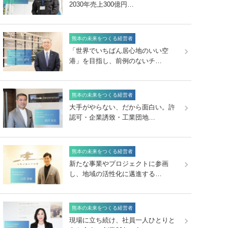
2030年売上300億円…
熊本の未来をつくる経営者
「世界でいちばん居心地のいい空
港」を目指し、前例のないチ…
熊本の未来をつくる経営者
大手がやらない、だから面白い。許
認可・企業誘致・工業団地…
熊本の未来をつくる経営者
新たな事業やプロジェクトに参画
し、地域の活性化に邁進する…
熊本の未来をつくる経営者
現場に立ち続け、社員一人ひとりと