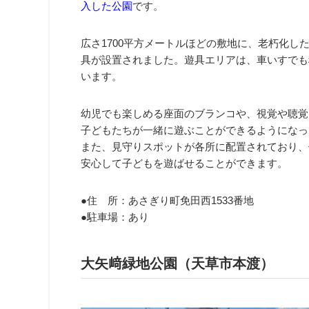
入した公園
です。
広さ1700平方メートルほどの敷地に、老朽化し
具が設置されました。遊具エリアは、車いすでも
います。
幼児でも楽しめる座面のブランコや、視覚や聴覚
子どもたちが一緒に遊ぶことができるようになっ
また、見守りスポットが各所に配置されており、
安心して子どもを遊ばせることができます。
●住 所：あさぎり町免田西1533番地
●駐車場：あり
大矢﨑緑地公園（天草市本渡）