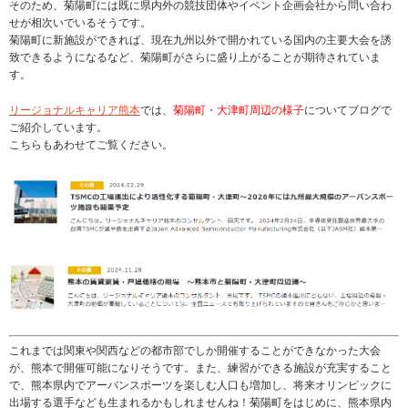
そのため、菊陽町には既に県内外の競技団体やイベント企画会社から問い合わ
せが相次いでいるそうです。
菊陽町に新施設ができれば、現在九州以外で開かれている国内の主要大会を誘
致できるようになるなど、菊陽町がさらに盛り上がることが期待されていま
す。
リージョナルキャリア熊本
では、
菊陽町・大津町周辺の様子
についてブログで
ご紹介しています。
こちらもあわせてご覧ください。
これまでは関東や関西などの都市部でしか開催することができなかった大会
が、熊本で開催可能になりそうです。また、練習ができる施設が充実すること
で、熊本県内でアーバンスポーツを楽しむ人口も増加し、将来オリンピックに
出場する選手なども生まれるかもしれませんね！菊陽町をはじめに、熊本県内