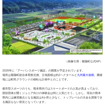
（画像引用：菊陽町公式HP）
2026年に「アーバンスポーツ施設」の開業が予定されています。
場所は菊陽町総合体育館北側、立地面積は約2ヘクタールと
九州最大規模。
隣接
地には町民グラウンドの移転も計画中とのことです。
都市型スポーツのうち、熊本県内ではスケートボードの人気が高まっており、
競技団体が開くジュニア向けの体験会は特に人気だそう。しかし、現在の熊本
県内には練習拠点となる施設は4か所と少なく、トップレベルの大会を誘致でき
る施設もない状況となっています。