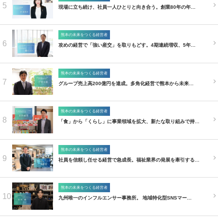
5
現場に立ち続け、社員一人ひとりと向き合う。創業80年の年…
熊本の未来をつくる経営者
6
攻めの経営で「強い産交」を取りもどす。4期連続増収、5年…
熊本の未来をつくる経営者
7
グループ売上高200億円を達成。多角化経営で熊本から未来…
熊本の未来をつくる経営者
8
「食」から「くらし」に事業領域を拡大、新たな取り組みで持…
熊本の未来をつくる経営者
9
社員を信頼し任せる経営で急成長。福祉業界の発展を牽引する…
熊本の未来をつくる経営者
10
九州唯一のインフルエンサー事務所。 地域特化型SNSマー…