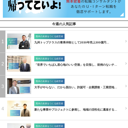
今週の人気記事
熊本の未来をつくる経営者
1
九州トップクラスの青果仲卸として2030年売上300億円…
熊本の未来をつくる経営者
2
「世界でいちばん居心地のいい空港」を目指し、前例のないチ…
熊本の未来をつくる経営者
3
大手がやらない、だから面白い。許認可・企業誘致・工業団地…
熊本の未来をつくる経営者
4
新たな事業やプロジェクトに参画し、地域の活性化に邁進する…
熊本の未来をつくる経営者