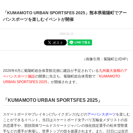
「KUMAMOTO URBAN SPORTSFES 2025」熊本県菊陽町でアー
バンスポーツを楽しむイベントが開催
2025.02.12
（画像引用：菊陽町公式HP）
2026年4月に菊陽町総合体育館北側に建設が予定されている
九州最大規模のア
ーバンスポーツ施設
の開業に先立ち、菊陽町総合体育館で「
KUMAMOTO
URBAN SPORTSFES 2025
」が開催されます。
「KUMAMOTO URBAN SPORTSFES 2025」
スケートボードやブレイキン(ブレイクダンス)などの
アーバンスポーツ
を楽しむ
ことができるイベント。当日はスケートボード女子パリ五輪金メダリストの吉
沢恋選手や、競技団体ワールドスケートジャパンの強化指定選手の松本雪聖選
手などの選手が来場し、世界トップの技を披露されます。また、22日には吉沢