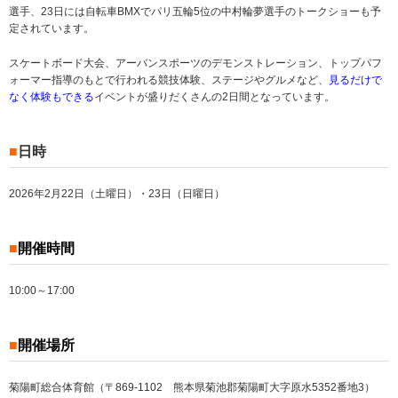
選手、23日には自転車BMXでパリ五輪5位の中村輪夢選手のトークショーも予
定されています。
スケートボード大会、アーバンスポーツのデモンストレーション、トップパフ
ォーマー指導のもとで行われる競技体験、ステージやグルメなど、
見るだけで
なく体験もできる
イベントが盛りだくさんの2日間となっています。
■
日時
2026年2月22日（土曜日）・23日（日曜日）
■
開催時間
10:00～17:00
■
開催場所
菊陽町総合体育館（〒869-1102 熊本県菊池郡菊陽町大字原水5352番地3）