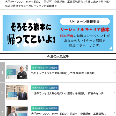
大手がやらない、だから面白い。許認可・企業誘致・工業団地開発で九州の未来を切り拓く
株式会社タケダコーポレーションの武田社長
今週の人気記事
熊本の未来をつくる経営者
1
九州トップクラスの青果仲卸として2030年売上300億円…
熊本の未来をつくる経営者
2
「世界でいちばん居心地のいい空港」を目指し、前例のないチ…
熊本の未来をつくる経営者
3
大手がやらない、だから面白い。許認可・企業誘致・工業団地…