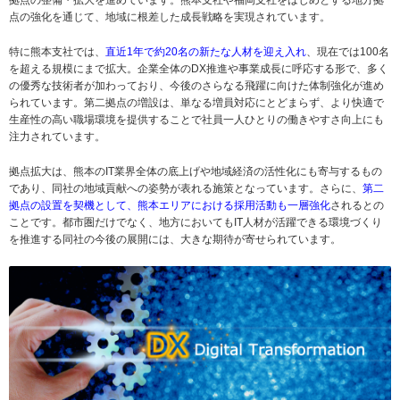
拠点の整備・拡大を進めています。熊本支社や福岡支社をはじめとする地方拠
点の強化を通じて、地域に根差した成長戦略を実現されています。
特に熊本支社では、
直近1年で約20名の新たな人材を迎え入れ
、現在では100名
を超える規模にまで拡大。企業全体のDX推進や事業成長に呼応する形で、多く
の優秀な技術者が加わっており、今後のさらなる飛躍に向けた体制強化が進め
られています。第二拠点の増設は、単なる増員対応にとどまらず、より快適で
生産性の高い職場環境を提供することで社員一人ひとりの働きやすさ向上にも
注力されています。
拠点拡大は、熊本のIT業界全体の底上げや地域経済の活性化にも寄与するもの
であり、同社の地域貢献への姿勢が表れる施策となっています。さらに、
第二
拠点の設置を契機として、熊本エリアにおける採用活動も一層強化
されるとの
ことです。都市圏だけでなく、地方においてもIT人材が活躍できる環境づくり
を推進する同社の今後の展開には、大きな期待が寄せられています。