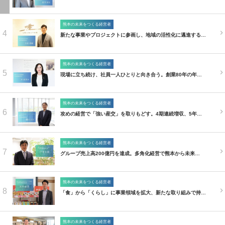
熊本の未来をつくる経営者
4
新たな事業やプロジェクトに参画し、地域の活性化に邁進する…
熊本の未来をつくる経営者
5
現場に立ち続け、社員一人ひとりと向き合う。創業80年の年…
熊本の未来をつくる経営者
6
攻めの経営で「強い産交」を取りもどす。4期連続増収、5年…
熊本の未来をつくる経営者
7
グループ売上高200億円を達成。多角化経営で熊本から未来…
熊本の未来をつくる経営者
8
「食」から「くらし」に事業領域を拡大、新たな取り組みで持…
熊本の未来をつくる経営者