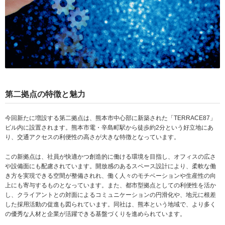
第二拠点の特徴と魅力
今回新たに増設する第二拠点は、熊本市中心部に新築された「TERRACE87」
ビル内に設置されます。熊本市電・辛島町駅から徒歩約2分という好立地にあ
り、交通アクセスの利便性の高さが大きな特徴となっています。
この新拠点は、社員が快適かつ創造的に働ける環境を目指し、オフィスの広さ
や設備面にも配慮されています。開放感のあるスペース設計により、柔軟な働
き方を実現できる空間が整備されれ、働く人々のモチベーションや生産性の向
上にも寄与するものとなっています。また、都市型拠点としての利便性を活か
し、クライアントとの対面によるコミュニケーションの円滑化や、地元に根差
した採用活動の促進も図られています。同社は、熊本という地域で、より多く
の優秀な人材と企業が活躍できる基盤づくりを進められています。