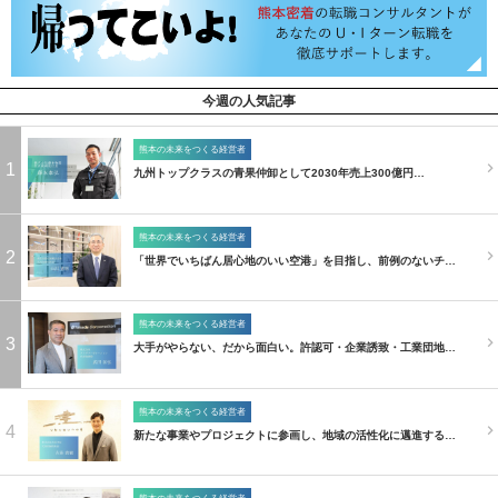
今週の人気記事
熊本の未来をつくる経営者
1
九州トップクラスの青果仲卸として2030年売上300億円…
熊本の未来をつくる経営者
2
「世界でいちばん居心地のいい空港」を目指し、前例のないチ…
熊本の未来をつくる経営者
3
大手がやらない、だから面白い。許認可・企業誘致・工業団地…
熊本の未来をつくる経営者
4
新たな事業やプロジェクトに参画し、地域の活性化に邁進する…