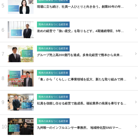
熊本の未来をつくる経営者
5
現場に立ち続け、社員一人ひとりと向き合う。創業80年の年…
熊本の未来をつくる経営者
6
攻めの経営で「強い産交」を取りもどす。4期連続増収、5年…
熊本の未来をつくる経営者
7
グループ売上高200億円を達成。多角化経営で熊本から未来…
熊本の未来をつくる経営者
8
「食」から「くらし」に事業領域を拡大、新たな取り組みで持…
熊本の未来をつくる経営者
9
社員を信頼し任せる経営で急成長。福祉業界の発展を牽引する…
熊本の未来をつくる経営者
10
九州唯一のインフルエンサー事務所。 地域特化型SNSマー…