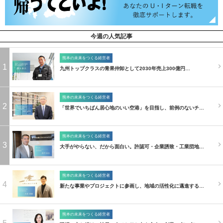
今週の人気記事
熊本の未来をつくる経営者
1
九州トップクラスの青果仲卸として2030年売上300億円…
熊本の未来をつくる経営者
2
「世界でいちばん居心地のいい空港」を目指し、前例のないチ…
熊本の未来をつくる経営者
3
大手がやらない、だから面白い。許認可・企業誘致・工業団地…
熊本の未来をつくる経営者
4
新たな事業やプロジェクトに参画し、地域の活性化に邁進する…
熊本の未来をつくる経営者