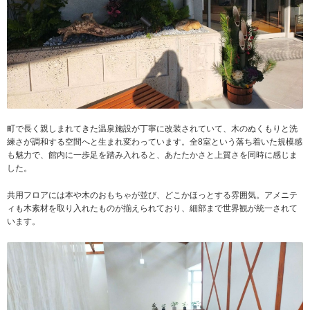
町で長く親しまれてきた温泉施設が丁寧に改装されていて、木のぬくもりと洗
練さが調和する空間へと生まれ変わっています。全8室という落ち着いた規模感
も魅力で、館内に一歩足を踏み入れると、あたたかさと上質さを同時に感じま
した。
共用フロアには本や木のおもちゃが並び、どこかほっとする雰囲気。アメニテ
ィも木素材を取り入れたものが揃えられており、細部まで世界観が統一されて
います。