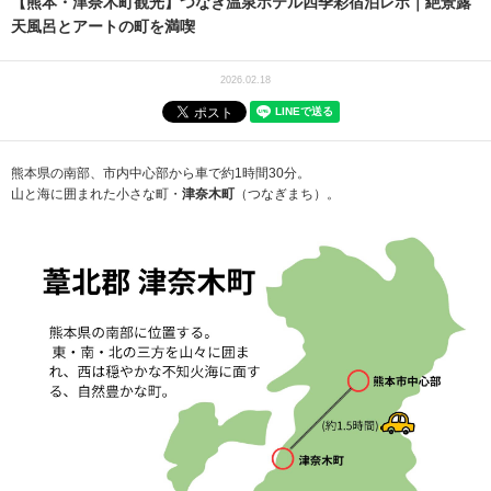
【熊本・津奈木町観光】つなぎ温泉ホテル四季彩宿泊レポ｜絶景露
天風呂とアートの町を満喫
2026.02.18
熊本県の南部、市内中心部から車で約1時間30分。
山と海に囲まれた小さな町・
津奈木町
（つなぎまち）。