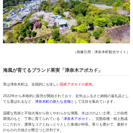
（画像引用：津奈木町観光サイト）
海風が育てるブランド果実「津奈木アボカド」
実は津奈木町は、全国的にも珍しい
国産アボカドの産地
。
2022年から本格的に販売が開始されており、近年はふるさと納税の返礼品とし
ても選ばれるなど、
津奈木町の新たな名物
として注目を集めています。
温暖な気候と不知火海から吹くやわらかな潮風、水はけのよい土壌。この自然
環境のもと、丁寧に育てられている「
津奈木アボカド
」。完熟収穫・樹上熟成
にこだわり、濃厚なコクとねっとりとした食感が特長。香りも豊かで、素材そ
のものの力強さが際立つと評判です。