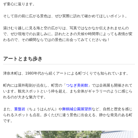
ず童心に返ります。
そして目の前に広がる景色は、ぜひ実際に訪れて確かめてほしいポイント。
湯けむり越しに見る海と空の広がりは、写真ではなかなか伝えきれませんの
で、ぜひ現地でのお楽しみに。訪れたときの天候や時間帯によっても表情が変
わるので、その瞬間ならではの景色に出会ってみてくださいね！
アートとまち歩き
津奈木町は、1980年代から続くアートによる町づくりでも知られています。
町内には屋外彫刻が点在し、町営の「
つなぎ美術館
」では企画展も開催されて
います。観光スポットという枠を超え、まち全体がギャラリーのように感じら
れるのが大きな魅力です。
また、
重盤岩
（ちょうはんがん）や
舞鶴城公園展望所
など、自然と歴史を感じ
られるスポットも点在。歩くたびに違う景色に出会える、静かな発見のある町
です。