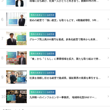
5
現場に立ち続け、社員一人ひとりと向き合う。創業80年の年…
熊本の未来をつくる経営者
6
攻めの経営で「強い産交」を取りもどす。4期連続増収、5年…
熊本の未来をつくる経営者
7
グループ売上高200億円を達成。多角化経営で熊本から未来…
熊本の未来をつくる経営者
8
「食」から「くらし」に事業領域を拡大、新たな取り組みで持…
熊本の未来をつくる経営者
9
社員を信頼し任せる経営で急成長。福祉業界の発展を牽引する…
熊本の未来をつくる経営者
10
九州唯一のインフルエンサー事務所。 地域特化型SNSマー…