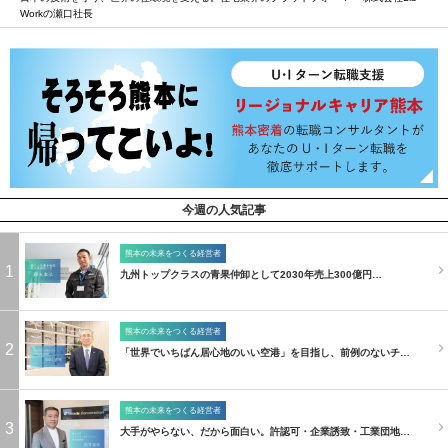
Workの瀬口社長
今週の人気記事
熊本の未来をつくる経営者
1
九州トップクラスの青果仲卸として2030年売上300億円…
熊本の未来をつくる経営者
2
「世界でいちばん居心地のいい空港」を目指し、前例のないチ…
熊本の未来をつくる経営者
3
大手がやらない、だから面白い。許認可・企業誘致・工業団地…