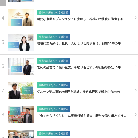
熊本の未来をつくる経営者
4
新たな事業やプロジェクトに参画し、地域の活性化に邁進する…
熊本の未来をつくる経営者
5
現場に立ち続け、社員一人ひとりと向き合う。創業80年の年…
熊本の未来をつくる経営者
6
攻めの経営で「強い産交」を取りもどす。4期連続増収、5年…
熊本の未来をつくる経営者
7
グループ売上高200億円を達成。多角化経営で熊本から未来…
熊本の未来をつくる経営者
8
「食」から「くらし」に事業領域を拡大、新たな取り組みで持…
熊本の未来をつくる経営者