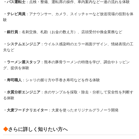
・バス運転士
：点検・整備、運転席の操作、車内案内など一連の流れを体験
・
テレビ局員
：アナウンサー、カメラ、スイッチャーなど放送現場の役割を体
験
・銀行員
：名刺交換、札勘（お金の数え方）、店頭受付や換金業務など
・システムエンジニア
：ウイルス感染時のエラー画面デザイン、情緒表現の工
夫など
・ラーメン屋スタッフ
：熊本の豚骨ラーメンの特徴を学び、調合やトッピン
グ、提供を体験
・寿司職人
：シャリの握り方や手巻き寿司などを作る体験
・水質分析エンジニア
：水のサンプルを採取・除去・分析して安全性を判断す
る体験
・大麦フードクリエイター
：大麦を使ったオリジナルグラノーラ開発
◆
さらに詳しく知りたい方へ