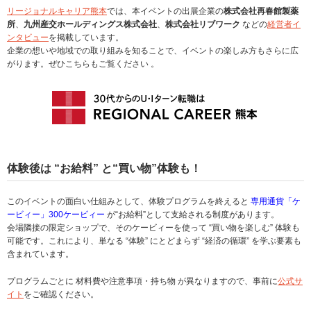
リージョナルキャリア熊本
では、本イベントの出展企業の
株式会社再春館製薬
所
、
九州産交ホールディングス株式会社
、
株式会社リブワーク
などの
経営者イ
ンタビュー
を掲載しています。
企業の想いや地域での取り組みを知ることで、イベントの楽しみ方もさらに広
がります。ぜひこちらもご覧ください 。
体験後は “お給料” と“買い物”体験も！
このイベントの面白い仕組みとして、体験プログラムを終えると
専用通貨「ケ
ービィー」300ケービィー
が“お給料”として支給される制度があります。
会場隣接の限定ショップで、そのケービィーを使って “買い物を楽しむ” 体験も
可能です。これにより、単なる “体験” にとどまらず “経済の循環” を学ぶ要素も
含まれています。
プログラムごとに 材料費や注意事項・持ち物 が異なりますので、事前に
公式サ
イト
をご確認ください。