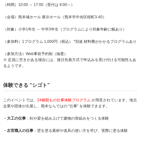
（時間）10:00 ～ 17:00（受付は 9:00～）
（会場）熊本城ホール 展示ホール（熊本市中央区桜町3-40）
（対象）小学1年生 ～ 中学3年生（プログラムにより対象年齢に幅あり）
（参加料）1プログラム 1,000円（税込） *別途 材料費がかかるプログラムあり
（参加方法）Web事前予約制（抽選）
※ 定員に空きがある場合には、後日先着方式で申込みを受け付ける可能性もあ
るようです。
体験できる “シゴト”
このイベントでは、
24種類もの仕事体験プログラム
が用意されています。地元
企業や団体が出展し、熊本ならではの “仕事” を体験できます。
・大工の仕事
：柱や梁を組み上げて建物の骨組みをつくる体験
・左官職人の仕事
：壁を塗る素材や道具の使い方を学び、実際に塗る体験