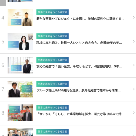
熊本の未来をつくる経営者
4
新たな事業やプロジェクトに参画し、地域の活性化に邁進する…
熊本の未来をつくる経営者
5
現場に立ち続け、社員一人ひとりと向き合う。創業80年の年…
熊本の未来をつくる経営者
6
攻めの経営で「強い産交」を取りもどす。4期連続増収、5年…
熊本の未来をつくる経営者
7
グループ売上高200億円を達成。多角化経営で熊本から未来…
熊本の未来をつくる経営者
8
「食」から「くらし」に事業領域を拡大、新たな取り組みで持…
熊本の未来をつくる経営者