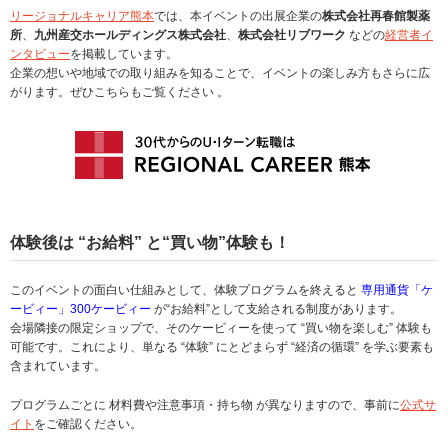
リージョナルキャリア熊本
では、本イベントの出展企業の
株式会社再春館製薬
所
、
九州産交ホールディングス株式会社
、
株式会社リブワーク
などの
経営者イ
ンタビュー
を掲載しています。
企業の想いや地域での取り組みを知ることで、イベントの楽しみ方もさらに広
がります。ぜひこちらもご覧ください 。
体験後は “お給料” と“買い物”体験も！
このイベントの面白い仕組みとして、体験プログラムを終えると
専用通貨「ケ
ービィー」300ケービィー
が“お給料”として支給される制度があります。
会場隣接の限定ショップで、そのケービィーを使って “買い物を楽しむ” 体験も
可能です。これにより、単なる “体験” にとどまらず “経済の循環” を学ぶ要素も
含まれています。
プログラムごとに 材料費や注意事項・持ち物 が異なりますので、事前に
公式サ
イト
をご確認ください。