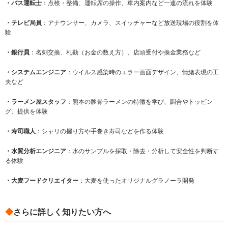
・バス運転士
：点検・整備、運転席の操作、車内案内など一連の流れを体験
・
テレビ局員
：アナウンサー、カメラ、スイッチャーなど放送現場の役割を体
験
・銀行員
：名刺交換、札勘（お金の数え方）、店頭受付や換金業務など
・システムエンジニア
：ウイルス感染時のエラー画面デザイン、情緒表現の工
夫など
・ラーメン屋スタッフ
：熊本の豚骨ラーメンの特徴を学び、調合やトッピン
グ、提供を体験
・寿司職人
：シャリの握り方や手巻き寿司などを作る体験
・水質分析エンジニア
：水のサンプルを採取・除去・分析して安全性を判断す
る体験
・大麦フードクリエイター
：大麦を使ったオリジナルグラノーラ開発
◆
さらに詳しく知りたい方へ