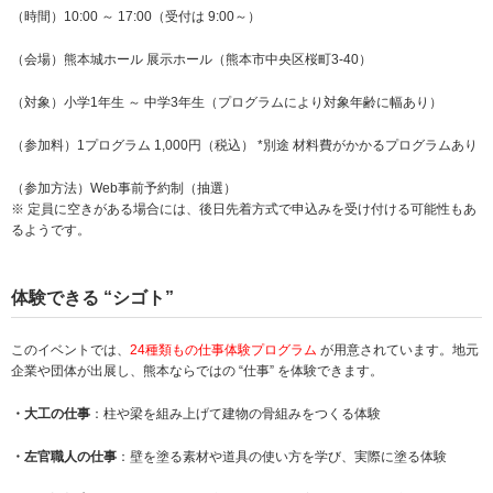
（時間）10:00 ～ 17:00（受付は 9:00～）
（会場）熊本城ホール 展示ホール（熊本市中央区桜町3-40）
（対象）小学1年生 ～ 中学3年生（プログラムにより対象年齢に幅あり）
（参加料）1プログラム 1,000円（税込） *別途 材料費がかかるプログラムあり
（参加方法）Web事前予約制（抽選）
※ 定員に空きがある場合には、後日先着方式で申込みを受け付ける可能性もあ
るようです。
体験できる “シゴト”
このイベントでは、
24種類もの仕事体験プログラム
が用意されています。地元
企業や団体が出展し、熊本ならではの “仕事” を体験できます。
・大工の仕事
：柱や梁を組み上げて建物の骨組みをつくる体験
・左官職人の仕事
：壁を塗る素材や道具の使い方を学び、実際に塗る体験