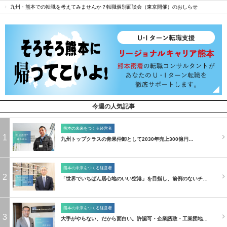
九州・熊本での転職を考えてみませんか？転職個別面談会（東京開催）のおしらせ
今週の人気記事
熊本の未来をつくる経営者
1
九州トップクラスの青果仲卸として2030年売上300億円…
熊本の未来をつくる経営者
2
「世界でいちばん居心地のいい空港」を目指し、前例のないチ…
熊本の未来をつくる経営者
3
大手がやらない、だから面白い。許認可・企業誘致・工業団地…