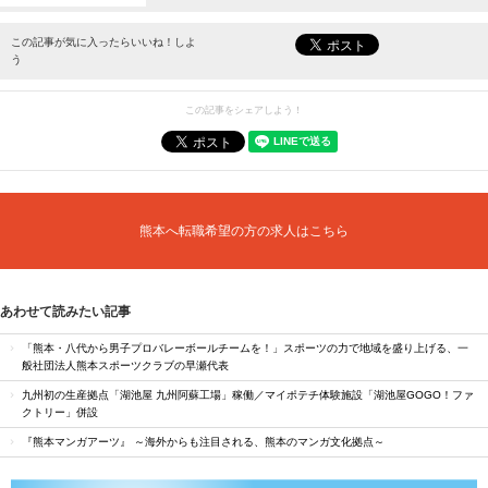
最新情報をお届けします。
この記事が気に入ったらいいね！しよ
う
この記事をシェアしよう！
熊本へ転職希望の方の求人はこちら
あわせて読みたい記事
「熊本・八代から男子プロバレーボールチームを！」スポーツの力で地域を盛り上げる、一
般社団法人熊本スポーツクラブの早瀬代表
九州初の生産拠点「湖池屋 九州阿蘇工場」稼働／マイポテチ体験施設「湖池屋GOGO！ファ
クトリー」併設
『熊本マンガアーツ』 ～海外からも注目される、熊本のマンガ文化拠点～