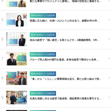
4
新たな事業やプロジェクトに参画し、地域の活性化に邁進する…
熊本の未来をつくる経営者
5
現場に立ち続け、社員一人ひとりと向き合う。創業80年の年…
熊本の未来をつくる経営者
6
攻めの経営で「強い産交」を取りもどす。4期連続増収、5年…
熊本の未来をつくる経営者
7
グループ売上高200億円を達成。多角化経営で熊本から未来…
熊本の未来をつくる経営者
8
「食」から「くらし」に事業領域を拡大、新たな取り組みで持…
熊本の未来をつくる経営者
9
社員を信頼し任せる経営で急成長。福祉業界の発展を牽引する…