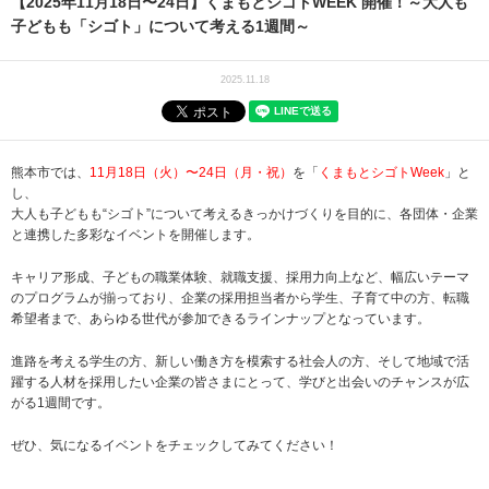
【2025年11月18日〜24日】くまもとシゴトWEEK 開催！～大人も
子どもも「シゴト」について考える1週間～
2025.11.18
熊本市では、
11月18日（火）〜24日（月・祝）
を「
くまもとシゴトWeek
」と
し、
大人も子どもも“シゴト”について考えるきっかけづくりを目的に、各団体・企業
と連携した多彩なイベントを開催します。
キャリア形成、子どもの職業体験、就職支援、採用力向上など、幅広いテーマ
のプログラムが揃っており、企業の採用担当者から学生、子育て中の方、転職
希望者まで、あらゆる世代が参加できるラインナップとなっています。
進路を考える学生の方、新しい働き方を模索する社会人の方、そして地域で活
躍する人材を採用したい企業の皆さまにとって、学びと出会いのチャンスが広
がる1週間です。
ぜひ、気になるイベントをチェックしてみてください！