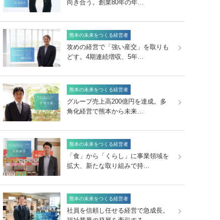
向き合う。創業80年の年…
熊本の未来をつくる経営者
攻めの経営で「強い産交」を取りも
どす。4期連続増収、5年…
熊本の未来をつくる経営者
グループ売上高200億円を達成。多
角化経営で熊本から未来…
熊本の未来をつくる経営者
「食」から「くらし」に事業領域を
拡大、新たな取り組みで持…
熊本の未来をつくる経営者
社員を信頼し任せる経営で急成長。