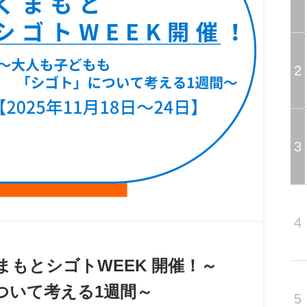
2
3
4
】くまもとシゴトWEEK 開催！～
ついて考える1週間～
5