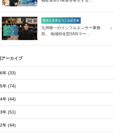
福祉業界の発展を牽引する…
熊本の未来をつくる経営者
0
九州唯一のインフルエンサー事務
所。 地域特化型SNSマー…
別アーカイブ
6年 (33)
5年 (74)
4年 (44)
3年 (51)
2年 (44)