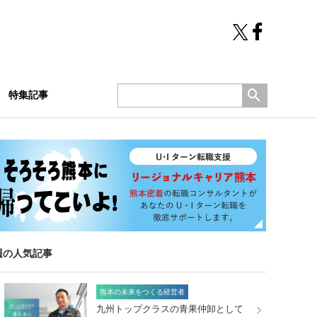
特集記事
週の人気記事
熊本の未来をつくる経営者
九州トップクラスの青果仲卸として