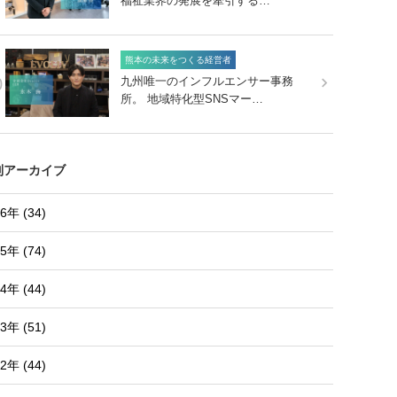
福祉業界の発展を牽引する…
熊本の未来をつくる経営者
0
九州唯一のインフルエンサー事務
所。 地域特化型SNSマー…
別アーカイブ
6年 (34)
5年 (74)
4年 (44)
3年 (51)
2年 (44)