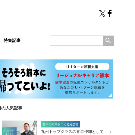
特集記事
週の人気記事
熊本の未来をつくる経営者
九州トップクラスの青果仲卸として