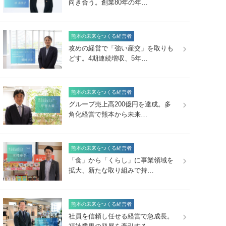
向き合う。創業80年の年…
熊本の未来をつくる経営者
攻めの経営で「強い産交」を取りも
どす。4期連続増収、5年…
熊本の未来をつくる経営者
グループ売上高200億円を達成。多
角化経営で熊本から未来…
熊本の未来をつくる経営者
「食」から「くらし」に事業領域を
拡大、新たな取り組みで持…
熊本の未来をつくる経営者
社員を信頼し任せる経営で急成長。