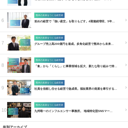
熊本の未来をつくる経営者
6
攻めの経営で「強い産交」を取りもどす。4期連続増収、5年…
熊本の未来をつくる経営者
7
グループ売上高200億円を達成。多角化経営で熊本から未来…
熊本の未来をつくる経営者
8
「食」から「くらし」に事業領域を拡大、新たな取り組みで持…
熊本の未来をつくる経営者
9
社員を信頼し任せる経営で急成長。福祉業界の発展を牽引する…
熊本の未来をつくる経営者
10
九州唯一のインフルエンサー事務所。 地域特化型SNSマー…
年別アーカイブ