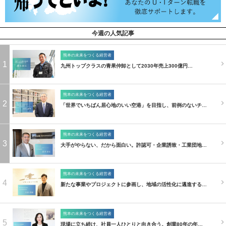
今週の人気記事
熊本の未来をつくる経営者
1
九州トップクラスの青果仲卸として2030年売上300億円…
熊本の未来をつくる経営者
2
「世界でいちばん居心地のいい空港」を目指し、前例のないチ…
熊本の未来をつくる経営者
3
大手がやらない、だから面白い。許認可・企業誘致・工業団地…
熊本の未来をつくる経営者
4
新たな事業やプロジェクトに参画し、地域の活性化に邁進する…
熊本の未来をつくる経営者
5
現場に立ち続け、社員一人ひとりと向き合う。創業80年の年…