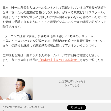
日本で唯一の農業参入コンサルタントとして活躍されている山下社長が講師と
なり「稼ぐための農業経営者になるスキル」が学べる農業ビジネススクール。
受講したいが遠方で通うのが難しい方や時間帯が合わないと諦めていた方々で
も気軽に受講できるように・・・と農業ビジネススクールの講座内容がネット
配信されます。
Eラーニングは全12講座、所要時間は約6時間〜10時間のボリューム。
自分のペースでいつでも学習ができ、期間内は何度でも復習可能だそうです。
また、受講後も継続して農業経営相談に応じて下さるということです。
ご興味ある方は、農テラスさんのホームページで詳細をご確認ください。
また、農テラス山下社長の
「熊本の未来をつくる経営者」
もぜひご覧くださ
い！
この記事が気に入ったら
シェアしよう
最新情報をお届けします。
この記事が気に入ったらいいね！しよ
う